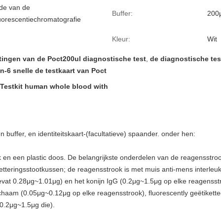
de van de
Buffer:
200μ
orescentiechromatografie
Kleur:
Wit
tingen van de Poct200ul diagnostische test
,
de diagnostische tes
in-6 snelle de testkaart van Poct
n Testkit human whole blood with
en buffer, en identiteitskaart-(facultatieve) spaander. onder hen:
 en een plastic doos. De belangrijkste onderdelen van de reagensstroo
tteringsstootkussen; de reagensstrook is met muis anti-mens interleu
vat 0.28μg~1.01μg) en het konijn IgG (0.2μg~1.5μg op elke reagensstro
ichaam (0.05μg~0.12μg op elke reagensstrook), fluorescently geëtikette
0.2μg~1.5μg die).