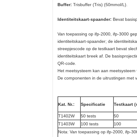
Buffer:
Trisbuffer (Tris) (50mmol/L).
Identiteitskaart-spaander:
Bevat basisp
Van toepassing op ifp-2000, ifp-3000 ge
identiteitskaart-spaander; de identiteits
streepjescode op de testkaart bevat sle
identiteitskaart breek af. De basisprojec
QR-code.
Het meetsysteem kan aan meetsysteem 
De componenten in de uitrustingen met v
Kat. Nr.:
Specificatie
Testkaart (
T1402W
50 tests
50
T1403W
100 tests
100
Nota: Van toepassing op ifp-2000, ifp-30