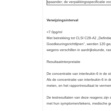
spaander; de verpakkingsspecificatie vo
Verwijzingsinterval
<7.0pg/ml
Met betrekking tot CLSI C28-A2 „Definit
Goedkeuringsrichtlijnen“, werden 120 gez
wegens verschillen in aardrijkskunde, ras,
Resultaatinterpretatie
De concentratie van interleukin-6 in de st
Als de concentratie van interleukin-6 in
meten, en het rapportresultaat te vermen
De testresultaten van deze reagens zijn 
met hun symptomen/tekens, medische ge