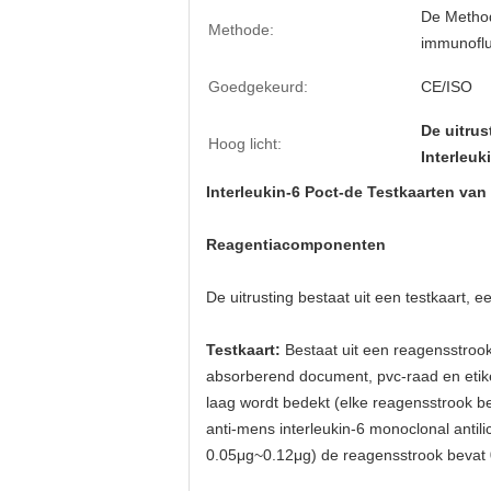
De Metho
Methode:
immunoflu
Goedgekeurd:
CE/ISO
De uitrus
Hoog licht:
Interleuk
Interleukin-6 Poct-de Testkaarten va
Reagentiacomponenten
De uitrusting bestaat uit een testkaart, e
Testkaart:
Bestaat uit een reagensstrook
absorberend document, pvc-raad en etike
laag wordt bedekt (elke reagensstrook be
anti-mens interleukin-6 monoclonal antil
0.05μg~0.12μg) de reagensstrook bevat 