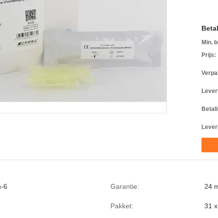
Beta
Min. b
Prijs:
Verpa
Levert
Betal
Lever
n-6
Garantie:
24 
Pakket:
31 x