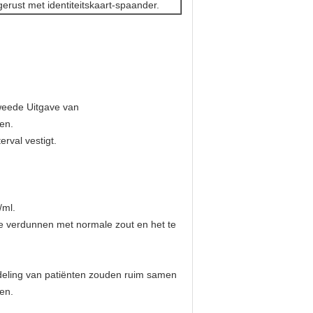
erust met identiteitskaart-spaander.
Tweede Uitgave van
en.
erval vestigt.
/ml.
 te verdunnen met normale zout en het te
andeling van patiënten zouden ruim samen
en.