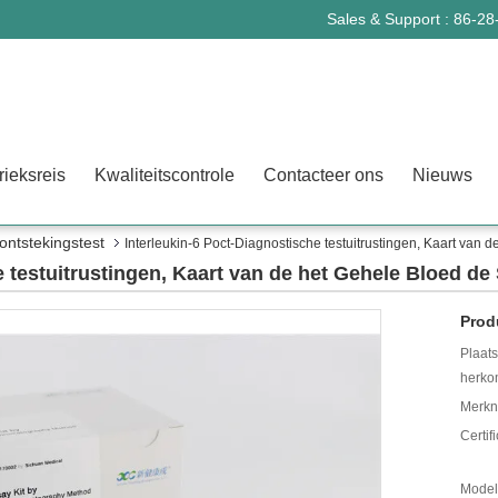
Sales & Support :
86-28
rieksreis
Kwaliteitscontrole
Contacteer ons
Nieuws
ontstekingstest
Interleukin-6 Poct-Diagnostische testuitrustingen, Kaart van 
 testuitrustingen, Kaart van de het Gehele Bloed de 
Prod
Plaat
herko
Merkn
Certif
Mode