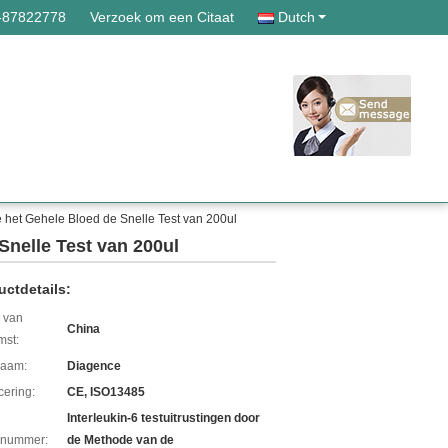
-87822778
Verzoek om een Citaat
Dutch
de het Gehele Bloed de Snelle Test van 200ul
Snelle Test van 200ul
uctdetails:
s van
China
mst:
aam:
Diagence
icering:
CE, ISO13485
Interleukin-6 testuitrustingen door
lnummer:
de Methode van de