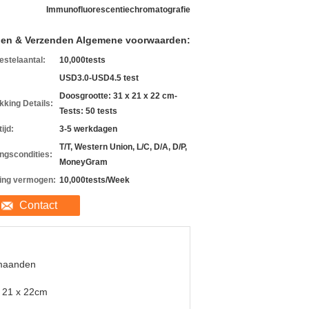
Immunofluorescentiechromatografie
len & Verzenden Algemene voorwaarden:
estelaantal:
10,000tests
USD3.0-USD4.5 test
Doosgrootte: 31 x 21 x 22 cm-
kking Details:
Tests: 50 tests
ijd:
3-5 werkdagen
T/T, Western Union, L/C, D/A, D/P,
ingscondities:
MoneyGram
ing vermogen:
10,000tests/Week
Contact
maanden
 21 x 22cm