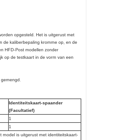
orden opgesteld. Het is uitgerust met
 van de kaliberbepaling kromme op, en de
0 en HFD-Post modellen zonder
ijk op de testkaart in de vorm van een
en gemengd.
Identiteitskaart-spaander
(Facultatief)
1
1
model is uitgerust met identiteitskaart-