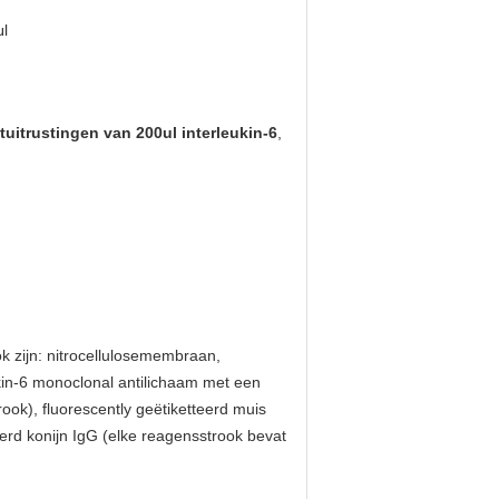
l
tuitrustingen van 200ul interleukin-6
,
k zijn: nitrocellulosemembraan,
kin-6 monoclonal antilichaam met een
ok), fluorescently geëtiketteerd muis
erd konijn IgG (elke reagensstrook bevat