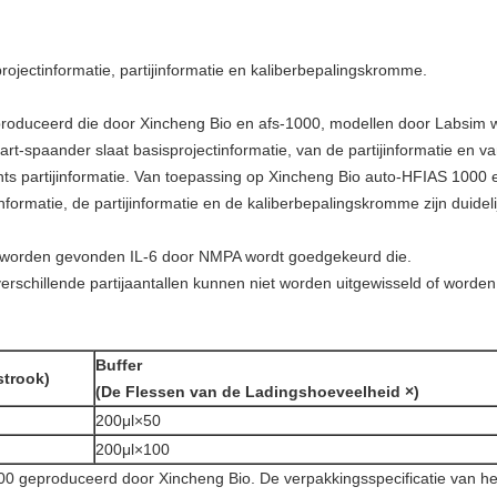
rojectinformatie, partijinformatie en kaliberbepalingskromme.
produceerd die door Xincheng Bio en afs-1000, modellen door Labsim w
kaart-spaander slaat basisprojectinformatie, van de partijinformatie en
chts partijinformatie. Van toepassing op Xincheng Bio auto-HFIAS 100
tinformatie, de partijinformatie en de kaliberbepalingskromme zijn duidel
worden gevonden IL-6 door NMPA wordt goedgekeurd die.
erschillende partijaantallen kunnen niet worden uitgewisseld of word
Buffer
strook)
(De Flessen van de Ladingshoeveelheid ×)
200μl×50
200μl×100
00 geproduceerd door Xincheng Bio. De verpakkingsspecificatie van het 