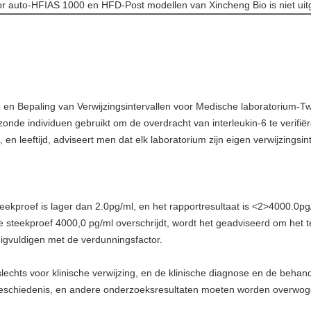
or auto-HFIAS 1000 en HFD-Post modellen van Xincheng Bio is niet uitg
ie en Bepaling van Verwijzingsintervallen voor Medische laboratorium-
onde individuen gebruikt om de overdracht van interleukin-6 te verifiër
 en leeftijd, adviseert men dat elk laboratorium zijn eigen verwijzingsint
eekproef is lager dan 2.0pg/ml, en het rapportresultaat is
<2>
4000.0pg
 de steekproef 4000,0 pg/ml overschrijdt, wordt het geadviseerd om het
igvuldigen met de verdunningsfactor.
slechts voor klinische verwijzing, en de klinische diagnose en de beh
schiedenis, en andere onderzoeksresultaten moeten worden overwog