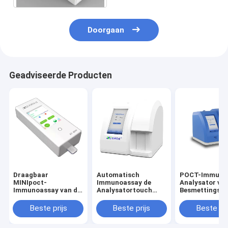
Doorgaan
Geadviseerde Producten
Draagbaar
Automatisch
POCT-Immuno
MINIpoct-
Immunoassay de
Analysator vo
Immunoassay van de
Analysatortouch
Besmettings
Immunofluorescentieanalysator
screen 4-12 Mins van
Hartopsporin
Systeem
Auantitative POCT
SARS-Cov-2
Beste prijs
Beste prijs
Beste pri