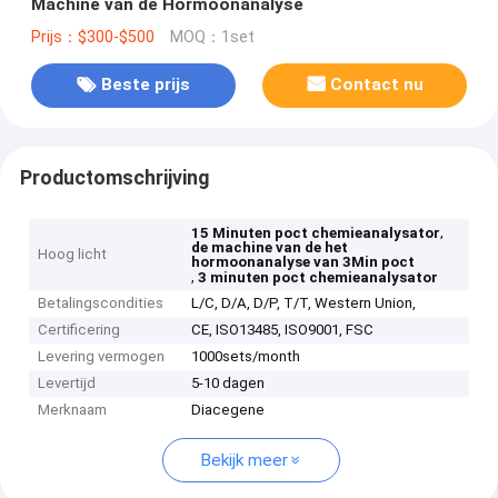
Machine van de Hormoonanalyse
Prijs：$300-$500
MOQ：1set
Beste prijs
Contact nu
Productomschrijving
,
15 Minuten poct chemieanalysator
de machine van de het
Hoog licht
hormoonanalyse van 3Min poct
,
3 minuten poct chemieanalysator
Betalingscondities
L/C, D/A, D/P, T/T, Western Union,
Certificering
CE, ISO13485, ISO9001, FSC
Levering vermogen
1000sets/month
Levertijd
5-10 dagen
Merknaam
Diacegene
Bekijk meer