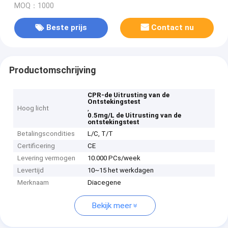
MOQ：1000
Beste prijs
Contact nu
Productomschrijving
CPR-de Uitrusting van de
Ontstekingstest
Hoog licht
,
0.5mg/L de Uitrusting van de
ontstekingstest
Betalingscondities
L/C, T/T
Certificering
CE
Levering vermogen
10.000 PCs/week
Levertijd
10~15 het werkdagen
Merknaam
Diacegene
Bekijk meer