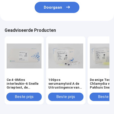
Doorgaan
Geadviseerde Producten
Ce 4-8Mins
100pcs
De enige Test 
interleukin-6 Snelle
serumamyloid A de
Chlamydia van
Grieptest, de
Uitrustingence van
Pakhuis Snelle
Testuitrusting van
de sAA Snel die Test
van de de Zwa
Immunofluorescentie
voor Bloed wordt
Snelle Test va
Beste prijs
Beste prijs
Beste pri
Snelle Streptokok
goedgekeurd
0.5mg/L-100.
SAA