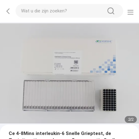
2
/
2
Ce 4-8Mins interleukin-6 Snelle Grieptest, de