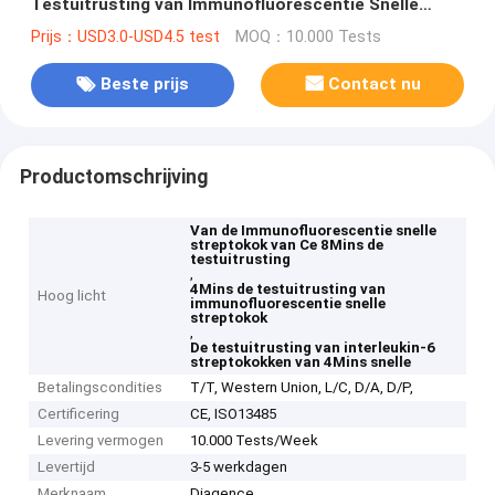
Testuitrusting van Immunofluorescentie Snelle
Streptokok
Prijs：USD3.0-USD4.5 test
MOQ：10.000 Tests
Beste prijs
Contact nu
Productomschrijving
Van de Immunofluorescentie snelle
streptokok van Ce 8Mins de
testuitrusting
,
4Mins de testuitrusting van
Hoog licht
immunofluorescentie snelle
streptokok
,
De testuitrusting van interleukin-6
streptokokken van 4Mins snelle
Betalingscondities
T/T, Western Union, L/C, D/A, D/P,
Certificering
CE, ISO13485
Levering vermogen
10.000 Tests/Week
Levertijd
3-5 werkdagen
Merknaam
Diagence