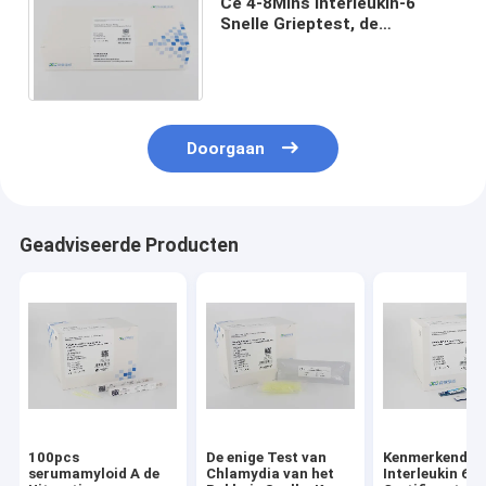
Ce 4-8Mins interleukin-6
Snelle Grieptest, de
Testuitrusting van
Immunofluorescentie Snelle
Streptokok
Doorgaan
Geadviseerde Producten
100pcs
De enige Test van
Kenmerkende
serumamyloid A de
Chlamydia van het
Interleukin 6 h