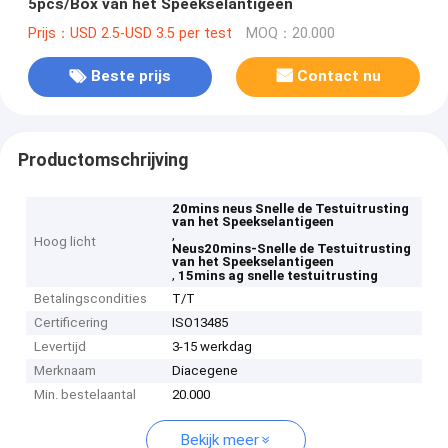
5pcs/Box van het Speekselantigeen
Prijs：USD 2.5-USD 3.5 per test
MOQ：20.000
Beste prijs
Contact nu
Productomschrijving
20mins neus Snelle de Testuitrusting
van het Speekselantigeen
,
Hoog licht
Neus20mins-Snelle de Testuitrusting
van het Speekselantigeen
,
15mins ag snelle testuitrusting
Betalingscondities
T/T
Certificering
ISO13485
Levertijd
3-15 werkdag
Merknaam
Diacegene
Min. bestelaantal
20.000
Bekijk meer