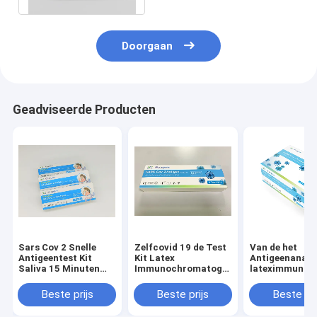
Doorgaan
Geadviseerde Producten
Sars Cov 2 Snelle
Zelfcovid 19 de Test
Van de het
Antigeentest Kit
Kit Latex
Antigeenanaly
Saliva 15 Minuten
Immunochromatography
lateximmunoc
Immunofluorescentiemethode
van het Speekselhuis
het Type van K
Home Test Sal
Beste prijs
Beste prijs
Beste pri