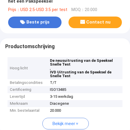
het één Pakspeeksel
Prijs：USD 2.5-USD 3.5 per test
MOQ：20.000
Beste prijs
Contact nu
Productomschrijving
De neusuitrusting van de Speeksel
Snelle Test
Hoog licht
,
IVD Uitrusting van de Speeksel de
Snelle Test
Betalingscondities
T/T
Certificering
ISO13485
Levertijd
3-15 werkdag
Merknaam
Diacegene
Min. bestelaantal
20.000
Bekijk meer