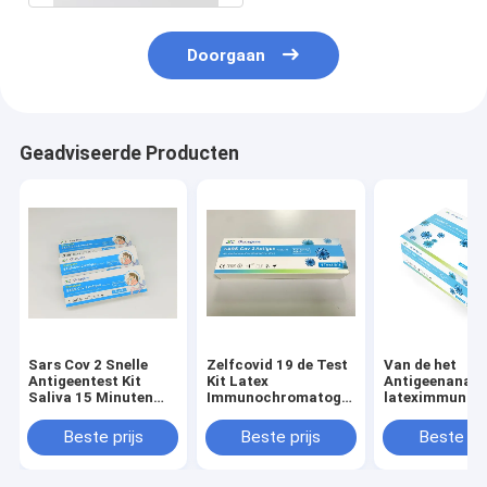
Doorgaan
Geadviseerde Producten
Sars Cov 2 Snelle
Zelfcovid 19 de Test
Van de het
Antigeentest Kit
Kit Latex
Antigeenanaly
Saliva 15 Minuten
Immunochromatography
lateximmunoc
Immunofluorescentiemethode
van het Speekselhuis
het Type van K
Home Test Sal
Beste prijs
Beste prijs
Beste pri