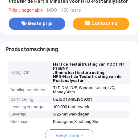
ProBNP de Hart 8 Minuten voor HFD-Postanalysator
Prijs：negotiable
MOQ：100 tests
Beste prijs
Contact nu
Productomschrijving
Hart de Testuitrusting van POCT NT
ProBNP
Hoog licht
,
,
8mins harttestuitrusting
HFD-Hart de Testuitrusting van de
Postanalysator
T/T, D/A, D/P, Western Union, L/C,
Betalingscondities
MoneyGram
Certificering
CE,ISO13485,ISO9001
Levering vermogen
100.000 tests/week
Levertijd
3-25 het werkdagen
Merknaam
Diacegene,Xincheng Bio
Bekijk meer