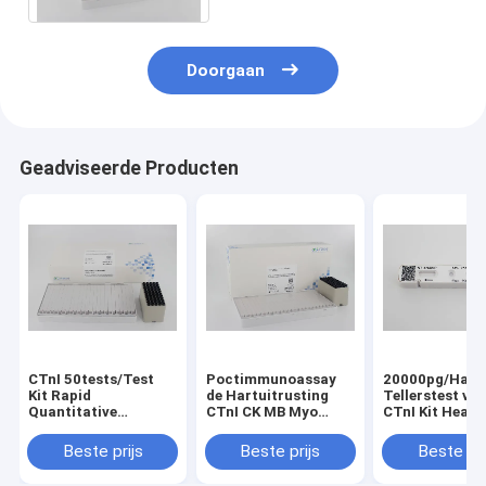
Doorgaan
Geadviseerde Producten
CTnI 50tests/Test
Poctimmunoassay
20000pg/Hart 
Kit Rapid
de Hartuitrusting
Tellerstest va
Quantitative
CTnI CK MB Myo
CTnI Kit Heart
Diagnostic Detection
Heart Disease van de
Attack Test NT
van de Doos de
Tellerstest
ProBNP
Beste prijs
Beste prijs
Beste pri
Hartteller